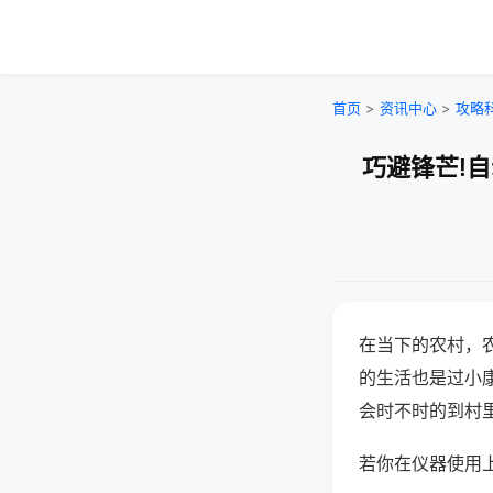
首页
>
资讯中心
>
攻略
巧避锋芒!
在当下的农村，
的生活也是过小
会时不时的到村
若你在仪器使用上