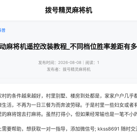
拨号精灵麻将机
科普
自动麻将机遥控改装教程_不同档位胜率差距有多
发布时间：2026-08-08｜阅读：1
发布者：拨号精灵麻将机
农村的条件越来越好，村里别墅、楼房到处都是，家家户户几乎
康生活，不再为一日三餐为而奔波劳碌。于是村里一些妇女或者
里的麻将馆去打麻将。虽然打得小，但如果经常输也是一笔不小
需要帮助，想获取一对一指导，添加微信号; kkss8691 随时交