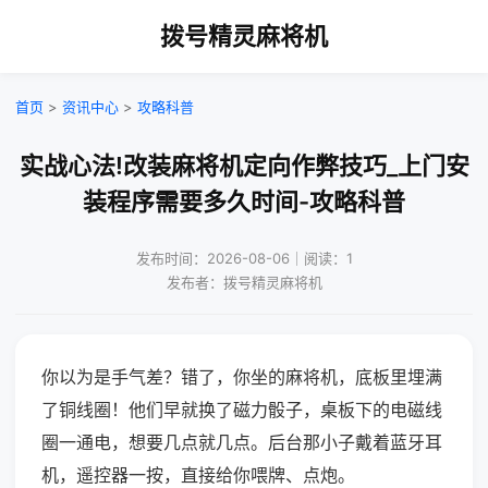
拨号精灵麻将机
首页
>
资讯中心
>
攻略科普
实战心法!改装麻将机定向作弊技巧_上门安
装程序需要多久时间-攻略科普
发布时间：2026-08-06｜阅读：1
发布者：拨号精灵麻将机
你以为是手气差？错了，你坐的麻将机，底板里埋满
了铜线圈！他们早就换了磁力骰子，桌板下的电磁线
圈一通电，想要几点就几点。后台那小子戴着蓝牙耳
机，遥控器一按，直接给你喂牌、点炮。