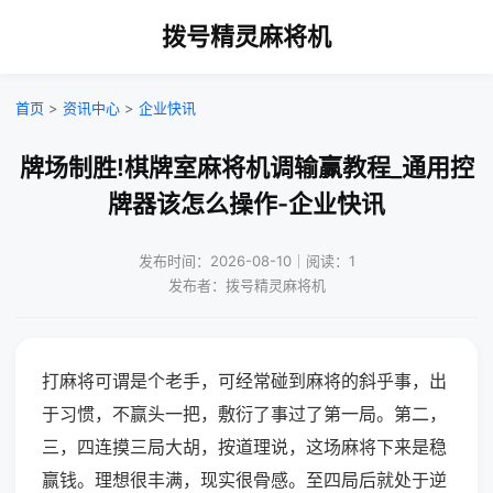
拨号精灵麻将机
首页
>
资讯中心
>
企业快讯
牌场制胜!棋牌室麻将机调输赢教程_通用控
牌器该怎么操作-企业快讯
发布时间：2026-08-10｜阅读：1
发布者：拨号精灵麻将机
打麻将可谓是个老手，可经常碰到麻将的斜乎事，出
于习惯，不赢头一把，敷衍了事过了第一局。第二，
三，四连摸三局大胡，按道理说，这场麻将下来是稳
赢钱。理想很丰满，现实很骨感。至四局后就处于逆