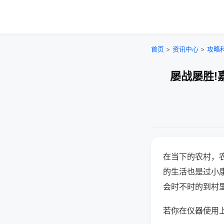
首页
>
资讯中心
>
攻略
屡战屡胜!
在当下的农村，
的生活也是过小
会时不时的到村
若你在仪器使用上