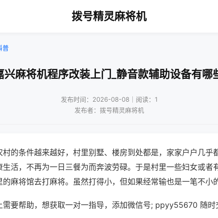
拨号精灵麻将机
科普
嘉兴麻将机程序改装上门_静音款辅助设备有哪
发布时间：2026-08-08｜阅读：1
发布者：拨号精灵麻将机
农村的条件越来越好，村里别墅、楼房到处都是，家家户户几乎
康生活，不再为一日三餐为而奔波劳碌。于是村里一些妇女或者
里的麻将馆去打麻将。虽然打得小，但如果经常输也是一笔不小
需要帮助，想获取一对一指导，添加微信号; ppyy55670 随时