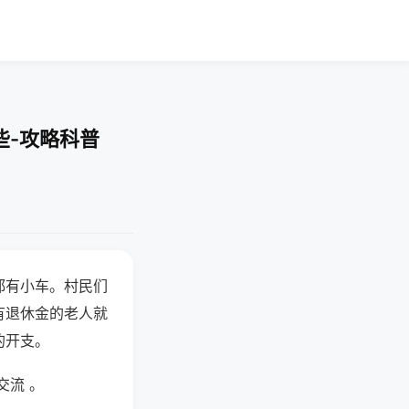
些-攻略科普
都有小车。村民们
有退休金的老人就
的开支。
交流 。