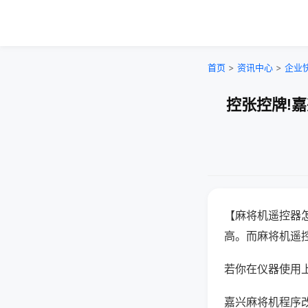
首页
>
资讯中心
>
企业
控张控牌!
【麻将机遥控器
高。而麻将机遥
若你在仪器使用上
嘉兴麻将机程序