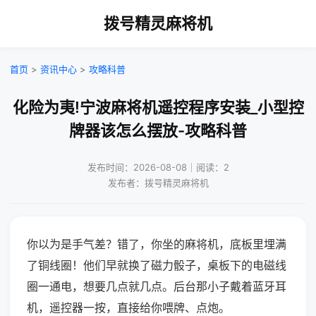
拨号精灵麻将机
首页
>
资讯中心
>
攻略科普
化险为夷!宁波麻将机遥控程序安装_小型控
牌器该怎么摆放-攻略科普
发布时间：2026-08-08｜阅读：2
发布者：拨号精灵麻将机
你以为是手气差？错了，你坐的麻将机，底板里埋满
了铜线圈！他们早就换了磁力骰子，桌板下的电磁线
圈一通电，想要几点就几点。后台那小子戴着蓝牙耳
机，遥控器一按，直接给你喂牌、点炮。