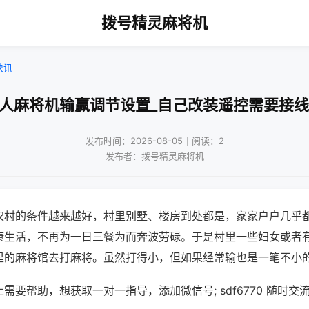
拨号精灵麻将机
快讯
双人麻将机输赢调节设置_自己改装遥控需要接线
发布时间：2026-08-05｜阅读：2
发布者：拨号精灵麻将机
农村的条件越来越好，村里别墅、楼房到处都是，家家户户几乎
康生活，不再为一日三餐为而奔波劳碌。于是村里一些妇女或者
里的麻将馆去打麻将。虽然打得小，但如果经常输也是一笔不小
需要帮助，想获取一对一指导，添加微信号; sdf6770 随时交流