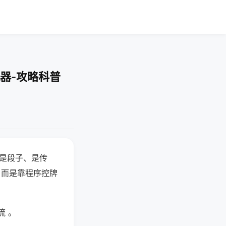
器-攻略科普
半是段子、是传
，而是靠程序控牌
流 。