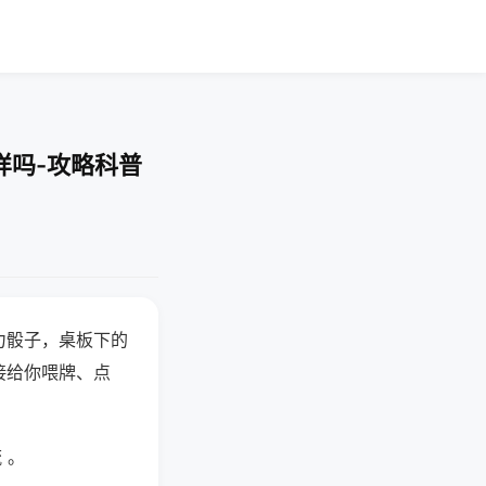
样吗-攻略科普
力骰子，桌板下的
接给你喂牌、点
 。