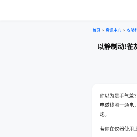
首页
>
资讯中心
>
攻略
以静制动!雀
你以为是手气差
电磁线圈一通电
炮。
若你在仪器使用上