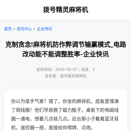
拨号精灵麻将机
首页
>
资讯中心
>
企业快讯
克制贪念!麻将机防作弊调节输赢模式_电路
改动能不能调整胜率-企业快讯
发布时间：2026-08-07｜阅读：3
发布者：拨号精灵麻将机
你以为是手气差？错了，你坐的麻将机，底板里埋满
了铜线圈！他们早就换了磁力骰子，桌板下的电磁线
圈一通电，想要几点就几点。后台那小子戴着蓝牙耳
机，遥控器一按，直接给你喂牌、点炮。