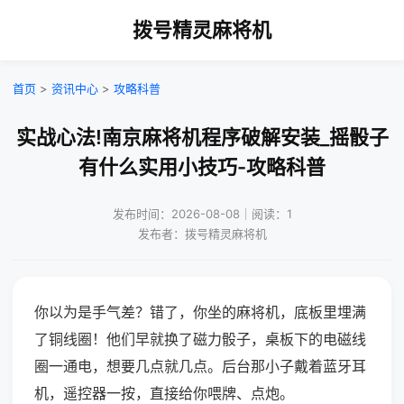
拨号精灵麻将机
首页
>
资讯中心
>
攻略科普
实战心法!南京麻将机程序破解安装_摇骰子
有什么实用小技巧-攻略科普
发布时间：2026-08-08｜阅读：1
发布者：拨号精灵麻将机
你以为是手气差？错了，你坐的麻将机，底板里埋满
了铜线圈！他们早就换了磁力骰子，桌板下的电磁线
圈一通电，想要几点就几点。后台那小子戴着蓝牙耳
机，遥控器一按，直接给你喂牌、点炮。