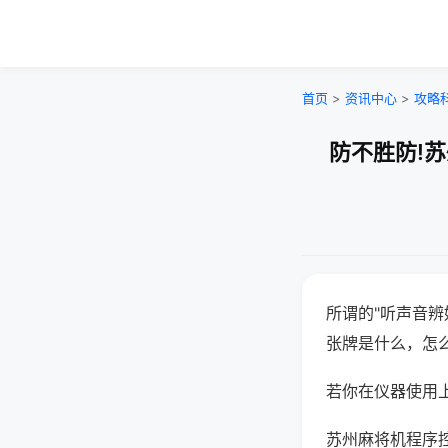
首页
>
资讯中心
>
攻略
防不胜防!
所谓的"听声音辨
张牌是什么，怎
若你在仪器使用上
苏州麻将机程序