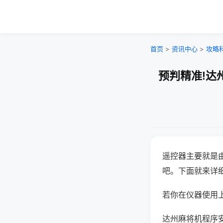
首页
>
资讯中心
>
攻略
预判精准!达
遥控器主要就是
吧。下面就来详
若你在仪器使用上
达州麻将机程序