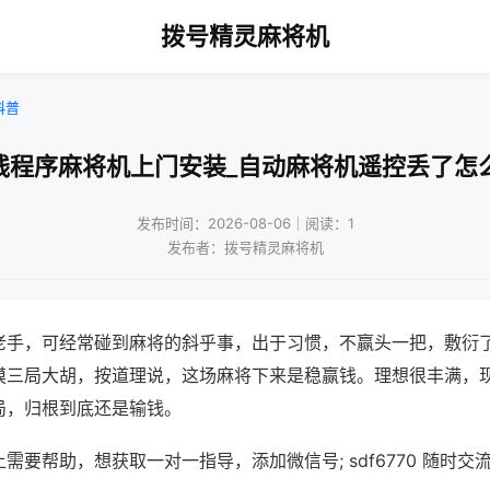
拨号精灵麻将机
科普
线程序麻将机上门安装_自动麻将机遥控丢了怎
发布时间：2026-08-06｜阅读：1
发布者：拨号精灵麻将机
老手，可经常碰到麻将的斜乎事，出于习惯，不赢头一把，敷衍
摸三局大胡，按道理说，这场麻将下来是稳赢钱。理想很丰满，
局，归根到底还是输钱。
需要帮助，想获取一对一指导，添加微信号; sdf6770 随时交流