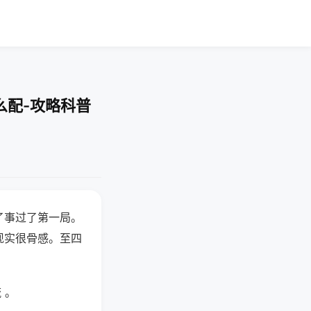
么配-攻略科普
了事过了第一局。
现实很骨感。至四
 。