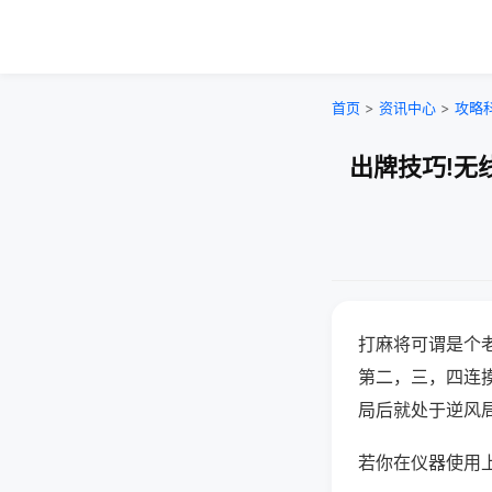
首页
>
资讯中心
>
攻略
出牌技巧!无
打麻将可谓是个
第二，三，四连
局后就处于逆风
若你在仪器使用上