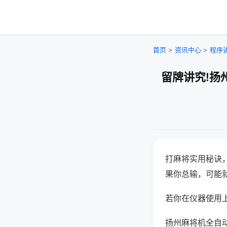
首页
>
资讯中心
>
程序
留牌讲究!扬
打麻将实用秘诀
果你总输，可能
若你在仪器使用上
扬州麻将机全自