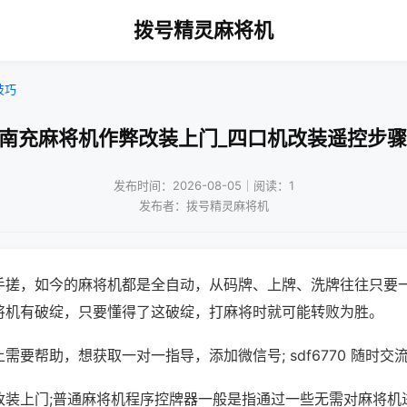
拨号精灵麻将机
技巧
!南充麻将机作弊改装上门_四口机改装遥控步骤
发布时间：2026-08-05｜阅读：1
发布者：拨号精灵麻将机
手搓，如今的麻将机都是全自动，从码牌、上牌、洗牌往往只要
将机有破绽，只要懂得了这破绽，打麻将时就可能转败为胜。
需要帮助，想获取一对一指导，添加微信号; sdf6770 随时交流
改装上门;普通麻将机程序控牌器一般是指通过一些无需对麻将机