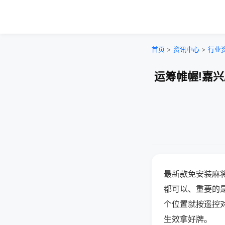
首页
>
资讯中心
>
行业
运筹帷幄!嘉
最新款免安装麻
都可以、重要的是
个位置就按遥控
生效拿好牌。