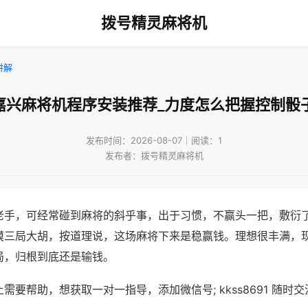
拨号精灵麻将机
讲解
嘉兴麻将机程序安装推荐_力度怎么把握控制骰
发布时间：2026-08-07｜阅读：1
发布者：拨号精灵麻将机
老手，可经常碰到麻将的斜乎事，出于习惯，不赢头一把，敷衍
摸三局大胡，按道理说，这场麻将下来是稳赢钱。理想很丰满，
局，归根到底还是输钱。
需要帮助，想获取一对一指导，添加微信号; kkss8691 随时交