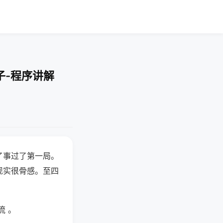
子-程序讲解
了事过了第一局。
现实很骨感。至四
流 。