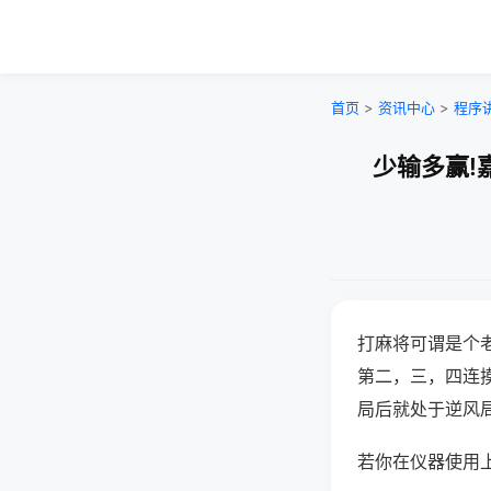
首页
>
资讯中心
>
程序
少输多赢!
打麻将可谓是个
第二，三，四连
局后就处于逆风
若你在仪器使用上