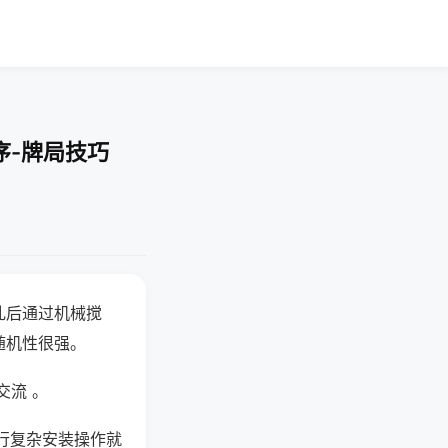
序-牌局技巧
乱后通过机械搅
随机性很强。
交流 。
行复杂安装操作就