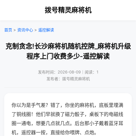
拨号精灵麻将机
首页
>
资讯中心
>
遥控解读
克制贪念!长沙麻将机随机控牌_麻将机升级
程序上门收费多少-遥控解读
发布时间：2026-08-09｜阅读：1
发布者：拨号精灵麻将机
你以为是手气差？错了，你坐的麻将机，底板里埋满
了铜线圈！他们早就换了磁力骰子，桌板下的电磁线
圈一通电，想要几点就几点。后台那小子戴着蓝牙耳
机，遥控器一按，直接给你喂牌、点炮。