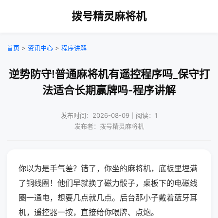
拨号精灵麻将机
首页
>
资讯中心
>
程序讲解
逆势防守!普通麻将机有遥控程序吗_保守打
法适合长期赢牌吗-程序讲解
发布时间：2026-08-09｜阅读：1
发布者：拨号精灵麻将机
你以为是手气差？错了，你坐的麻将机，底板里埋满
了铜线圈！他们早就换了磁力骰子，桌板下的电磁线
圈一通电，想要几点就几点。后台那小子戴着蓝牙耳
机，遥控器一按，直接给你喂牌、点炮。