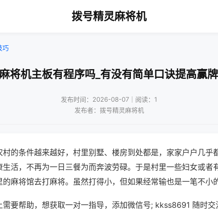
拨号精灵麻将机
技巧
通麻将机主板有程序吗_有没有简单口诀提高赢牌
发布时间：2026-08-07｜阅读：1
发布者：拨号精灵麻将机
农村的条件越来越好，村里别墅、楼房到处都是，家家户户几乎
康生活，不再为一日三餐为而奔波劳碌。于是村里一些妇女或者
里的麻将馆去打麻将。虽然打得小，但如果经常输也是一笔不小
需要帮助，想获取一对一指导，添加微信号; kkss8691 随时交