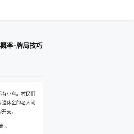
概率-牌局技巧
都有小车。村民们
有退休金的老人就
的开支。
流 。