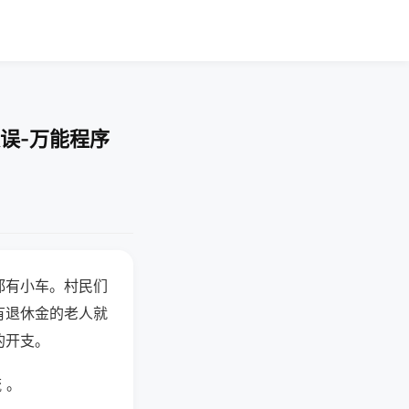
误-万能程序
都有小车。村民们
有退休金的老人就
的开支。
 。