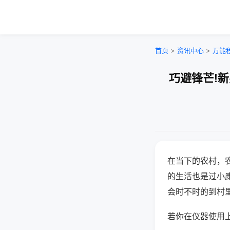
首页
>
资讯中心
>
万能
巧避锋芒!
在当下的农村，
的生活也是过小
会时不时的到村
若你在仪器使用上