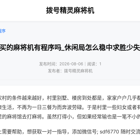
拨号精灵麻将机
程序
新买的麻将机有程序吗_休闲局怎么稳中求胜少失
发布时间：2026-08-06｜阅读：1
发布者：拨号精灵麻将机
农村的条件越来越好，村里别墅、楼房到处都是，家家户户几乎
康生活，不再为一日三餐为而奔波劳碌。于是村里一些妇女或者
里的麻将馆去打麻将。虽然打得小，但如果经常输也是一笔不小
需要帮助，想获取一对一指导，添加微信号; sdf6770 随时交流