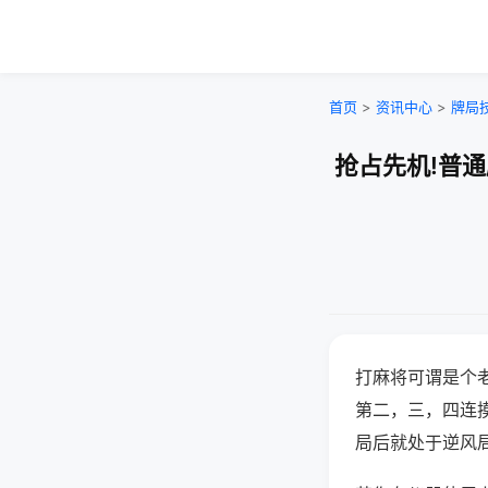
首页
>
资讯中心
>
牌局
抢占先机!普
打麻将可谓是个
第二，三，四连
局后就处于逆风