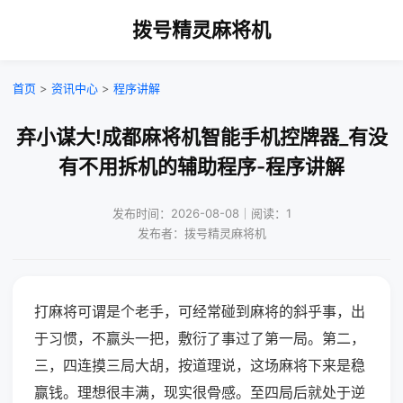
拨号精灵麻将机
首页
>
资讯中心
>
程序讲解
弃小谋大!成都麻将机智能手机控牌器_有没
有不用拆机的辅助程序-程序讲解
发布时间：2026-08-08｜阅读：1
发布者：拨号精灵麻将机
打麻将可谓是个老手，可经常碰到麻将的斜乎事，出
于习惯，不赢头一把，敷衍了事过了第一局。第二，
三，四连摸三局大胡，按道理说，这场麻将下来是稳
赢钱。理想很丰满，现实很骨感。至四局后就处于逆