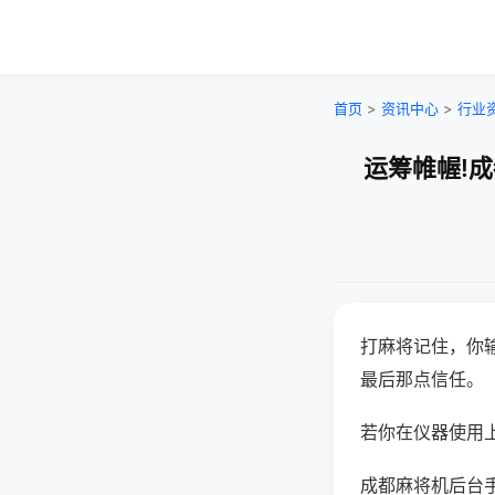
首页
>
资讯中心
>
行业
运筹帷幄!
打麻将记住，你
最后那点信任。
若你在仪器使用上
成都麻将机后台