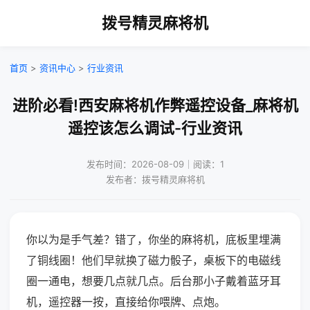
拨号精灵麻将机
首页
>
资讯中心
>
行业资讯
进阶必看!西安麻将机作弊遥控设备_麻将机
遥控该怎么调试-行业资讯
发布时间：2026-08-09｜阅读：1
发布者：拨号精灵麻将机
你以为是手气差？错了，你坐的麻将机，底板里埋满
了铜线圈！他们早就换了磁力骰子，桌板下的电磁线
圈一通电，想要几点就几点。后台那小子戴着蓝牙耳
机，遥控器一按，直接给你喂牌、点炮。