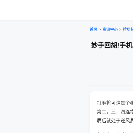
首页
>
资讯中心
>
牌局
妙手回胡!手
打麻将可谓是个
第二，三，四连
局后就处于逆风