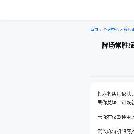
首页
>
资讯中心
>
程序
牌场常胜!
打麻将实用秘诀
果你总输，可能
若你在仪器使用上
武汉麻将机超薄