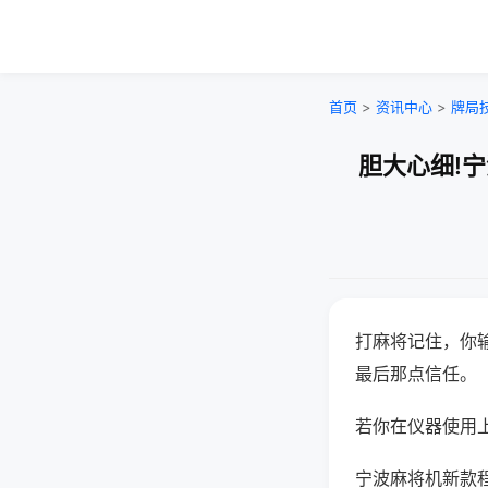
首页
>
资讯中心
>
牌局
胆大心细!
打麻将记住，你
最后那点信任。
若你在仪器使用上
宁波麻将机新款