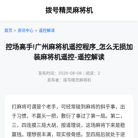
拨号精灵麻将机
首页
>
资讯中心
>
遥控解读
控场高手!广州麻将机遥控程序_怎么无损加
装麻将机遥控-遥控解读
发布时间：2026-08-08｜阅读：2
发布者：拨号精灵麻将机
打麻将可谓是个老手，可经常碰到麻将的斜乎事，出
于习惯，不赢头一把，敷衍了事过了第一局。第二，
三，四连摸三局大胡，按道理说，这场麻将下来是稳
赢钱。理想很丰满，现实很骨感。至四局后就处于逆