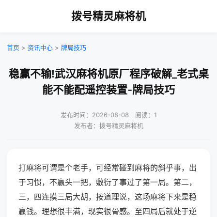
拨号精灵麻将机
首页
>
资讯中心
>
牌局技巧
稳赢不输!武汉麻将机原厂程序破解_老式桌
能不能配遥控装置-牌局技巧
发布时间：2026-08-08｜阅读：1
发布者：拨号精灵麻将机
打麻将可谓是个老手，可经常碰到麻将的斜乎事，出
于习惯，不赢头一把，敷衍了事过了第一局。第二，
三，四连摸三局大胡，按道理说，这场麻将下来是稳
赢钱。理想很丰满，现实很骨感。至四局后就处于逆