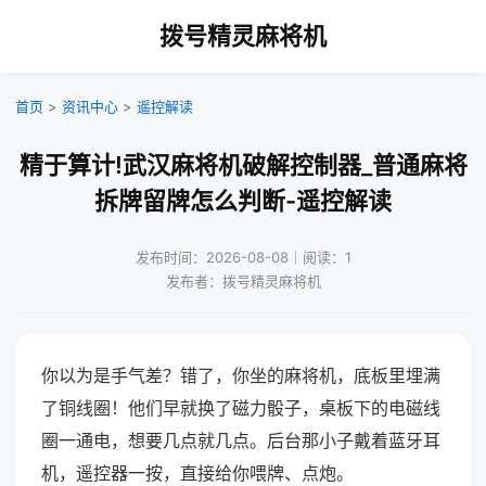
拨号精灵麻将机
首页
>
资讯中心
>
遥控解读
精于算计!武汉麻将机破解控制器_普通麻将
拆牌留牌怎么判断-遥控解读
发布时间：2026-08-08｜阅读：1
发布者：拨号精灵麻将机
你以为是手气差？错了，你坐的麻将机，底板里埋满
了铜线圈！他们早就换了磁力骰子，桌板下的电磁线
圈一通电，想要几点就几点。后台那小子戴着蓝牙耳
机，遥控器一按，直接给你喂牌、点炮。