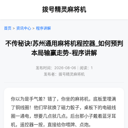
拨号精灵麻将机
首页
>
资讯中心
>
程序讲解
不传秘诀!苏州通用麻将机程控器_如何预判
本局输赢走势-程序讲解
发布时间：2026-08-06｜阅读：1
发布者：拨号精灵麻将机
你以为是手气差？错了，你坐的麻将机，底板里埋满
了铜线圈！他们早就换了磁力骰子，桌板下的电磁线
圈一通电，想要几点就几点。后台那小子戴着蓝牙耳
机，遥控器一按，直接给你喂牌、点炮。