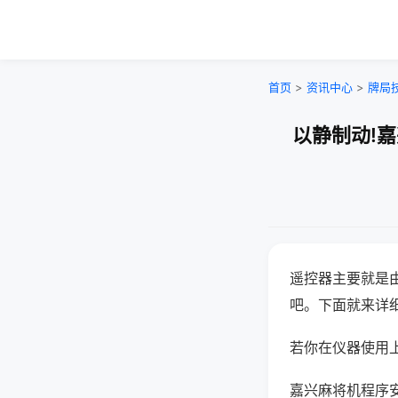
首页
>
资讯中心
>
牌局
以静制动!
遥控器主要就是
吧。下面就来详
若你在仪器使用上
嘉兴麻将机程序