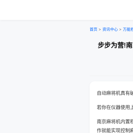
首页
>
资讯中心
>
万能
步步为营!
自动麻将机真有
若你在仪器使用上
南京麻将机内置
作就能实现控制