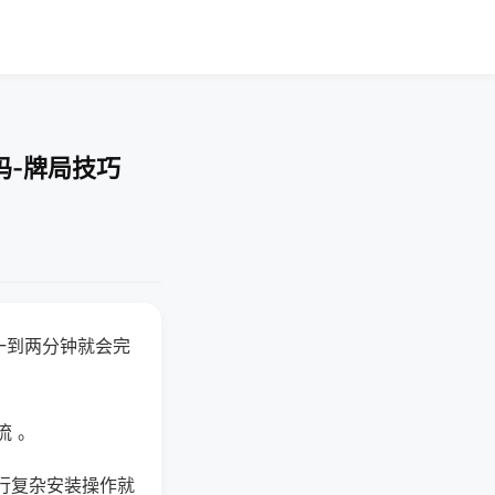
吗-牌局技巧
一到两分钟就会完
流 。
行复杂安装操作就