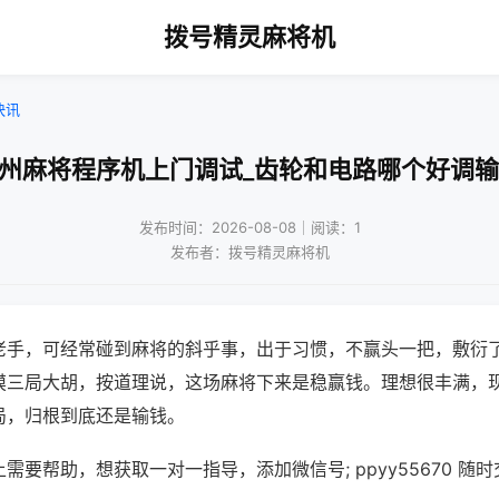
拨号精灵麻将机
快讯
扬州麻将程序机上门调试_齿轮和电路哪个好调输
发布时间：2026-08-08｜阅读：1
发布者：拨号精灵麻将机
老手，可经常碰到麻将的斜乎事，出于习惯，不赢头一把，敷衍
摸三局大胡，按道理说，这场麻将下来是稳赢钱。理想很丰满，
局，归根到底还是输钱。
需要帮助，想获取一对一指导，添加微信号; ppyy55670 随时