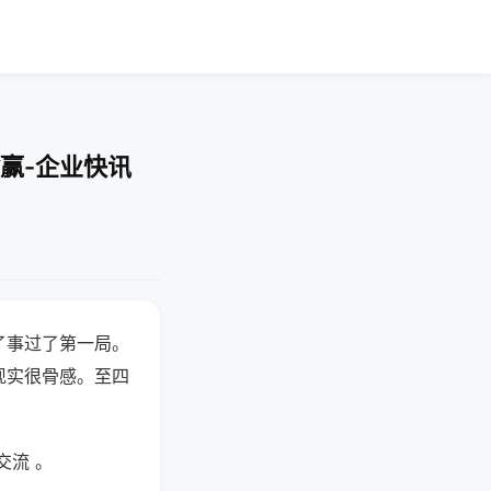
赢-企业快讯
了事过了第一局。
现实很骨感。至四
交流 。