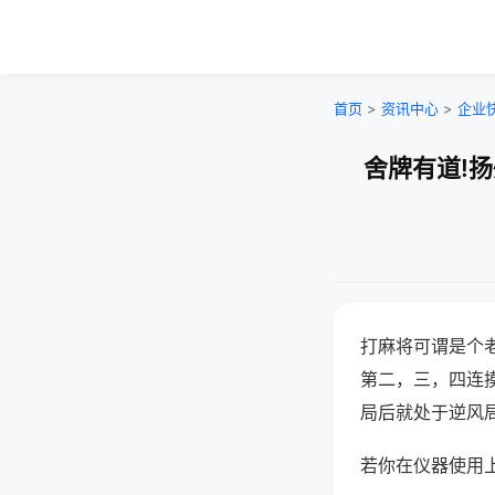
首页
>
资讯中心
>
企业
舍牌有道!
打麻将可谓是个
第二，三，四连
局后就处于逆风
若你在仪器使用上