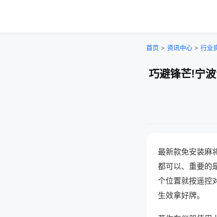
首页
>
资讯中心
>
行业
巧避锋芒!宁
最新款免安装麻
都可以、重要的是
个位置就按遥控
生效拿好牌。