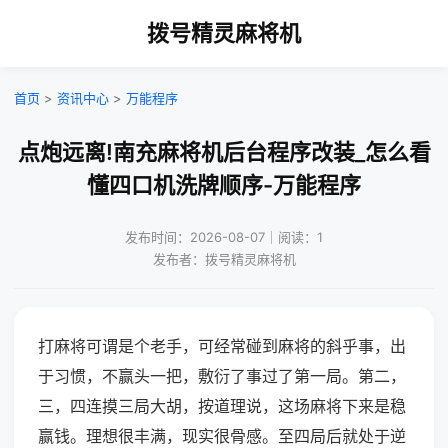
拨号精灵麻将机
首页
>
资讯中心
>
万能程序
点炮远离!南充麻将机后台程序改装_怎么看
懂四口机洗牌顺序-万能程序
发布时间：2026-08-07｜阅读：1
发布者：拨号精灵麻将机
打麻将可谓是个老手，可经常碰到麻将的斜乎事，出
于习惯，不赢头一把，敷衍了事过了第一局。第二，
三，四连摸三局大胡，按道理说，这场麻将下来是稳
赢钱。理想很丰满，现实很骨感。至四局后就处于逆