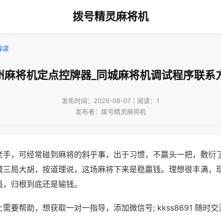
拨号精灵麻将机
解读
州麻将机定点控牌器_同城麻将机调试程序联系
发布时间：2026-08-07｜阅读：1
发布者：拨号精灵麻将机
老手，可经常碰到麻将的斜乎事，出于习惯，不赢头一把，敷衍
摸三局大胡，按道理说，这场麻将下来是稳赢钱。理想很丰满，
局，归根到底还是输钱。
需要帮助，想获取一对一指导，添加微信号; kkss8691 随时交