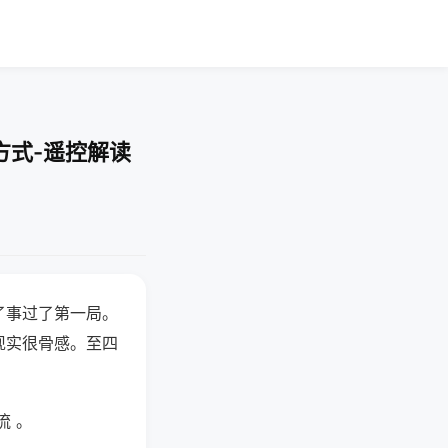
方式-遥控解读
了事过了第一局。
现实很骨感。至四
流 。