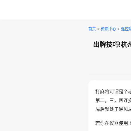
首页
>
资讯中心
>
遥控
出牌技巧!杭
打麻将可谓是个
第二，三，四连
局后就处于逆风
若你在仪器使用上