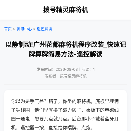
拨号精灵麻将机
首页
>
资讯中心
>
遥控解读
以静制动!广州花都麻将机程序改装_快速记
牌算牌简易方法-遥控解读
发布时间：2026-08-08｜阅读：1
发布者：拨号精灵麻将机
你以为是手气差？错了，你坐的麻将机，底板里埋满
了铜线圈！他们早就换了磁力骰子，桌板下的电磁线
圈一通电，想要几点就几点。后台那小子戴着蓝牙耳
机，遥控器一按，直接给你喂牌、点炮。