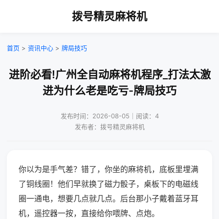
拨号精灵麻将机
首页
>
资讯中心
>
牌局技巧
进阶必看!广州全自动麻将机程序_打法太激
进为什么老是吃亏-牌局技巧
发布时间：2026-08-05｜阅读：4
发布者：拨号精灵麻将机
你以为是手气差？错了，你坐的麻将机，底板里埋满
了铜线圈！他们早就换了磁力骰子，桌板下的电磁线
圈一通电，想要几点就几点。后台那小子戴着蓝牙耳
机，遥控器一按，直接给你喂牌、点炮。