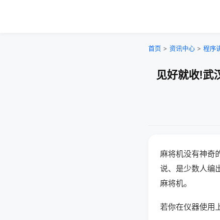
首页
>
资讯中心
>
程序
见好就收!武
麻将机没有神奇的
说、是少数人编
麻将机。
若你在仪器使用上