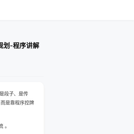
规划-程序讲解
半是段子、是传
，而是靠程序控牌
流 。