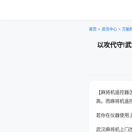
首页
>
资讯中心
>
万能
以攻代守!
【麻将机遥控器
高。而麻将机遥
若你在仪器使用上
武汉麻将机上门