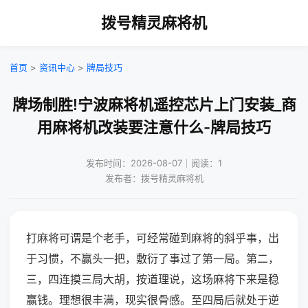
拨号精灵麻将机
首页
>
资讯中心
>
牌局技巧
牌场制胜!宁波麻将机遥控芯片上门安装_商
用麻将机改装要注意什么-牌局技巧
发布时间：2026-08-07｜阅读：1
发布者：拨号精灵麻将机
打麻将可谓是个老手，可经常碰到麻将的斜乎事，出
于习惯，不赢头一把，敷衍了事过了第一局。第二，
三，四连摸三局大胡，按道理说，这场麻将下来是稳
赢钱。理想很丰满，现实很骨感。至四局后就处于逆