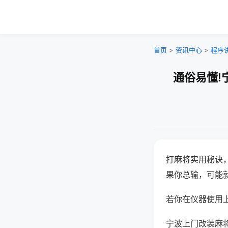
首页
>
资讯中心
>
程序
通俗易懂!
打麻将实用秘诀
果你总输，可能
若你在仪器使用上
宁波上门改装麻