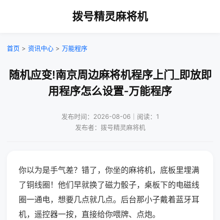
拨号精灵麻将机
首页
>
资讯中心
>
万能程序
随机应变!南京周边麻将机程序上门_即放即
用程序怎么设置-万能程序
发布时间：2026-08-06｜阅读：1
发布者：拨号精灵麻将机
你以为是手气差？错了，你坐的麻将机，底板里埋满
了铜线圈！他们早就换了磁力骰子，桌板下的电磁线
圈一通电，想要几点就几点。后台那小子戴着蓝牙耳
机，遥控器一按，直接给你喂牌、点炮。