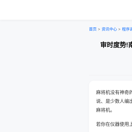
首页
>
资讯中心
>
程序
审时度势!
麻将机没有神奇的
说、是少数人编
麻将机。
若你在仪器使用上