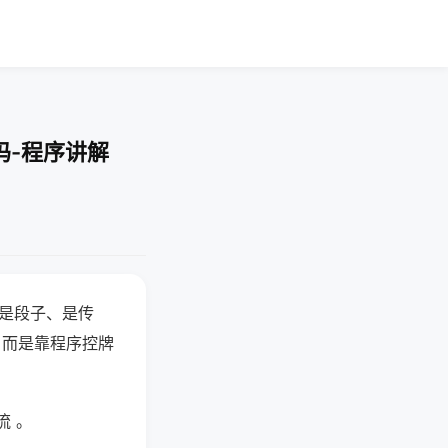
吗-程序讲解
半是段子、是传
，而是靠程序控牌
流 。