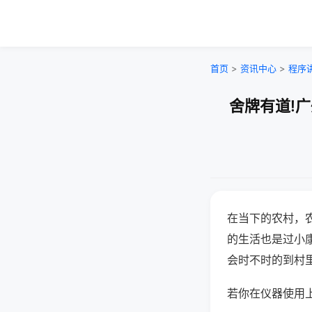
首页
>
资讯中心
>
程序
舍牌有道!
在当下的农村，
的生活也是过小
会时不时的到村
若你在仪器使用上