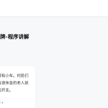
牌-程序讲解
都有小车。村民们
有退休金的老人就
的开支。
 。