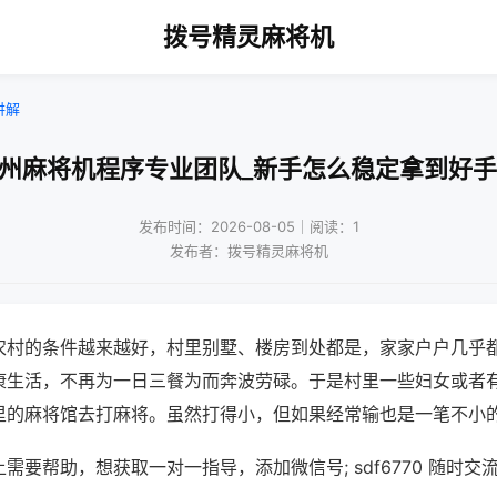
拨号精灵麻将机
讲解
广州麻将机程序专业团队_新手怎么稳定拿到好手
发布时间：2026-08-05｜阅读：1
发布者：拨号精灵麻将机
农村的条件越来越好，村里别墅、楼房到处都是，家家户户几乎
康生活，不再为一日三餐为而奔波劳碌。于是村里一些妇女或者
里的麻将馆去打麻将。虽然打得小，但如果经常输也是一笔不小
需要帮助，想获取一对一指导，添加微信号; sdf6770 随时交流